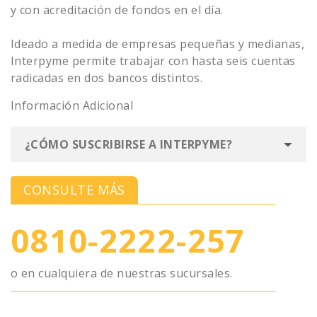
y con acreditación de fondos en el día.
Ideado a medida de empresas pequeñas y medianas,
Interpyme permite trabajar con hasta seis cuentas
radicadas en dos bancos distintos.
Información Adicional
¿CÓMO SUSCRIBIRSE A INTERPYME?
1. Ingrese a
www.interbanking.com.ar
.
CONSULTE MÁS
2. Ingrese a sección Suscríbase y siga las
0810-2222-257
instrucciones paso a paso. En cada instancia
encontrará información detallada que lo guiará
a lo largo del proceso.
o en cualquiera de nuestras sucursales.
3. Antes de comenzar con la suscripción, le
sugerimos contar con la siguiente información: