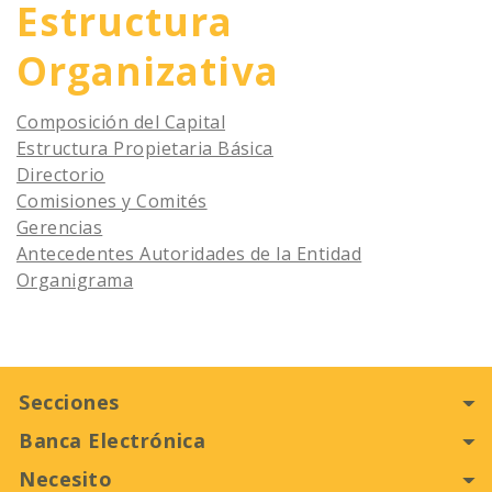
Estructura
Organizativa
Composición del Capital
Estructura Propietaria Básica
Directorio
Comisiones y Comités
Gerencias
Antecedentes Autoridades de la Entidad
Organigrama
Secciones
Banca Electrónica
Personas
Necesito
Pymes
Home Banking